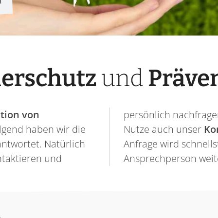
n
erschutz
und
Präve
tion von
persönlich nachfragen
lgend haben wir die
Nutze auch unser
Ko
ntwortet. Natürlich
Anfrage wird schnell
ntaktieren und
Ansprechperson weite
n