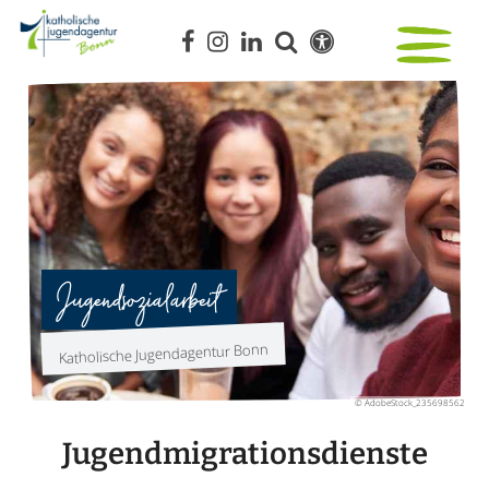
Jugendsozialarbeit
Katholische Jugendagentur Bonn
© AdobeStock_235698562
Jugendmigrationsdienste