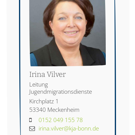
Irina
Vilver
Leitung
Jugendmigrationsdienste
Kirchplatz 1
53340
Meckenheim
0152 049 155 78
irina.vilver@kja-bonn.de