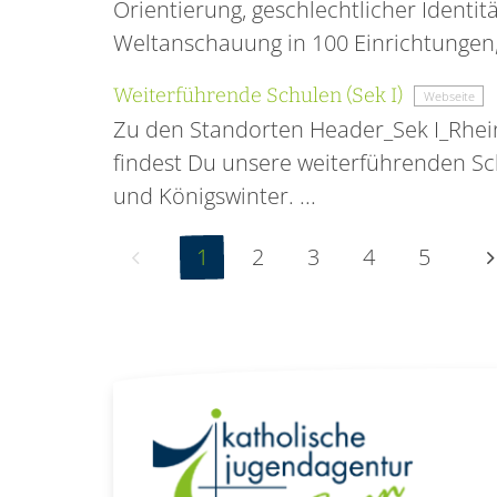
Orientierung, geschlechtlicher Identit
Weltanschauung in 100 Einrichtunge
Weiterführende Schulen (Sek I)
Webseite
Zu den Standorten Header_Sek I_Rhein-
findest Du unsere weiterführenden S
und Königswinter. ...
Vorherige Seite
N
1
2
3
4
5