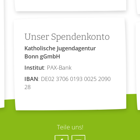
Unser Spendenkonto
Katholische Jugendagentur
Bonn gGmbH
Institut
: PAX-Bank
IBAN
: DE02 3706 0193 0025 2090
28
Teile uns!